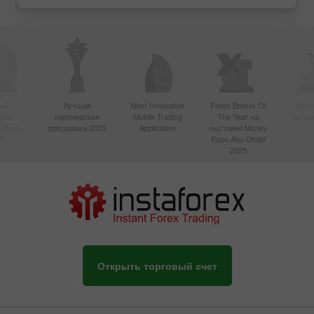
ый
Лучшая
Most Innovative
Forex Broker Of
Best
вный
партнерская
Mobile Trading
The Year на
Techno
в Азии
программа 2020
Application
выставке Money
20
Expo Abu Dhabi
2025
Открыть торговый счет