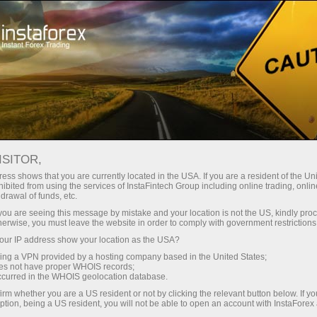
Промоакции
Конкурсы
Большой Путь
ISITOR,
Большой Путь
ess shows that you are currently located in the USA. If you are a resident of the Uni
ibited from using the services of InstaFintech Group including online trading, online
drawal of funds, etc.
«Большой Путь» ИнстаФорекс - это один из
k you are seeing this message by mistake and your location is not the US, kindly pro
самых популярных конкурсов среди
herwise, you must leave the website in order to comply with government restrictions
демосчетов! Он состоит их четырех этапов и
ur IP address show your location as the USA?
финала с общим призовым фондом $55 000.
sing a VPN provided by a hosting company based in the United States;
oes not have proper WHOIS records;
occurred in the WHOIS geolocation database.
Зарегистрироваться
irm whether you are a US resident or not by clicking the relevant button below. If y
ption, being a US resident, you will not be able to open an account with InstaForex