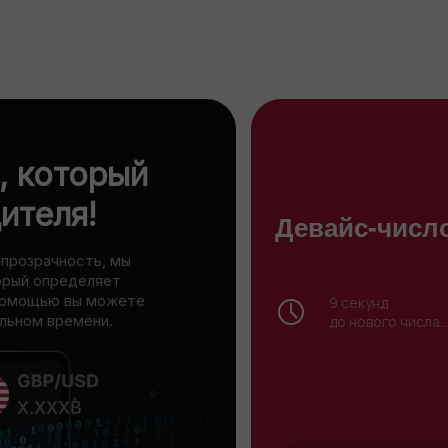
, который
ителя!
Девайс-числ
прозрачность, мы
орый определяет
 помощью вы можете
8
секунд
альном времени.
до нового числа..