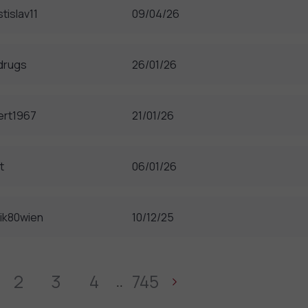
tislav11
09/04/26
drugs
26/01/26
ert1967
21/01/26
t
06/01/26
ik80wien
10/12/25
2
3
4
745
..