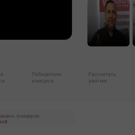
ла
Победители
Рассчитать
са
конкурса
рейтинг
айдено трейдеров:
449