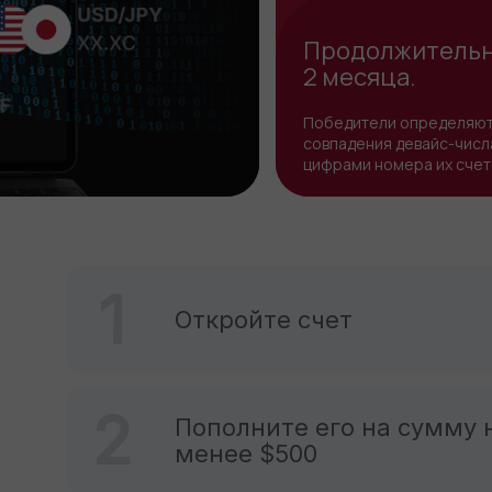
Продолжительн
2 месяца.
Победители определяют
совпадения девайс-числ
цифрами номера их счет
1
Откройте счет
2
Пополните его на сумму 
менее $500