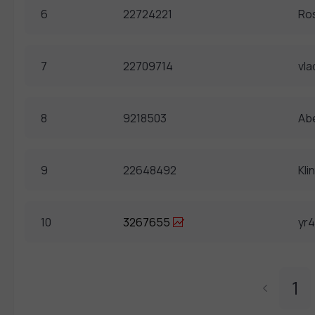
6
22724221
Ros
7
22709714
vla
8
9218503
Ab
9
22648492
Klin
10
3267655
yr4
1