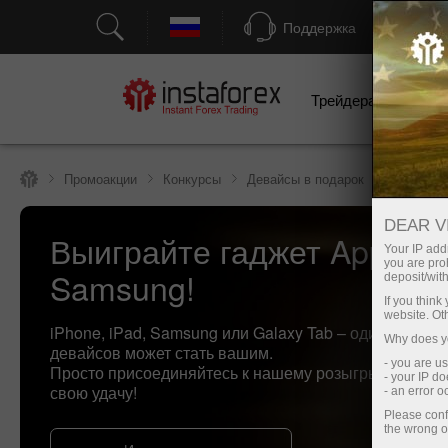
Поддержка
Трейдерам
Н
Промоакции
Конкурсы
Девайсы в подарок
DEAR V
Выиграйте гаджет Apple и
Your IP addr
you are proh
Samsung!
deposit/with
If you thin
website. Ot
iPhone, iPad, Samsung или Galaxy Tab – один из этих
Why does yo
девайсов может стать вашим.
- you are u
Просто присоединяйтесь к нашему розыгрышу и исп
- your IP d
свою удачу!
- an error 
Please conf
the wrong o