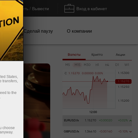
Пополнить / Вывести
Вход в кабинет
кции
Сделай паузу
О компании
Валюты
Крипто
Акции
M5
M15
M30
H1
H4
D1
W1
C
1
.
1
5
2
7
0
0
.
0
0
0
0
0
0
.
0
0
%
ted States,
 transfers,
ceed to the
.
EURUSD.fx
1.15270
+0.00020
+0.02%
ou choose
 anyway.
GBPUSD.fx
1.34410
-0.00140
-0.10%