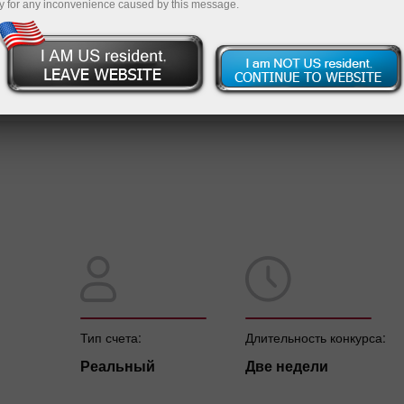
y for any inconvenience caused by this message.
Пополнит
Тип счета:
Длительность конкурса:
Реальный
Две недели