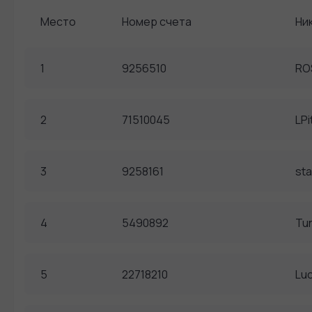
Место
Номер счета
Ни
1
9256510
RO
2
71510045
LPi
3
9258161
sta
4
5490892
Tu
5
22718210
Lu