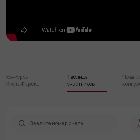
Конкурсы
Таблица
Прави
ИнстаФорекс
участников
конкур
Н
7