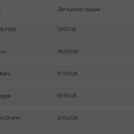
к
Дата регистрации
SLI1980
13/07/26
ton
26/05/26
lkers
07/05/26
nggal
01/05/26
ckyCharm
27/04/26