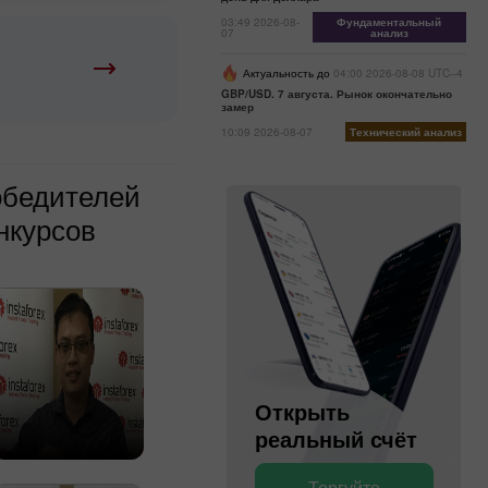
03:49 2026-08-
Фундаментальный
07
анализ
Актуальность до
04:00 2026-08-08 UTC--4
GBP/USD. 7 августа. Рынок окончательно
замер
10:09 2026-08-07
Технический анализ
обедителей
нкурсов
Открыть
Открыть
торговый
реальный счёт
Торгуйте
Торгуйте