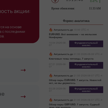
ость акции:
Форекс-аналитика
ся на основе
Актуальность до
10:00 UTC--4
а с последними
EUR/USD. Всё внимание – на июльские
ов.
Нонфармы
10:04 2026-08-
Фундаментальный
07
анализ
Актуальность до
01:00 2026-08-08 UTC--4
Ключевые темы пятницы, 7 августа
07:21 2026-08-
Фундаментальный
07
анализ
Актуальность до
21:00 2026-08-07 UTC--4
Обзор пары EUR/USD. 7 августа. Новостей
нет, но вы держитесь
03:29 2026-08-
Фундаментальный
07
анализ
не
Актуальность до
21:00 2026-08-07 UTC--4
Обзор пары GBP/USD. 7 августа. Судный
день для доллара