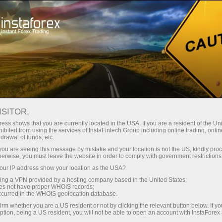
Открыть торговый счёт
Торговые платформы
ачинающим
Инвесторам
Партнерам
Промоа
ISITOR,
ли
ess shows that you are currently located in the USA. If you are a resident of the Uni
ibited from using the services of InstaFintech Group including online trading, online
drawal of funds, etc.
k you are seeing this message by mistake and your location is not the US, kindly pro
herwise, you must leave the website in order to comply with government restrictions
 крутых
ur IP address show your location as the USA?
sing a VPN provided by a hosting company based in the United States;
ытайте
oes not have proper WHOIS records;
occurred in the WHOIS geolocation database.
irm whether you are a US resident or not by clicking the relevant button below. If y
ption, being a US resident, you will not be able to open an account with InstaForex