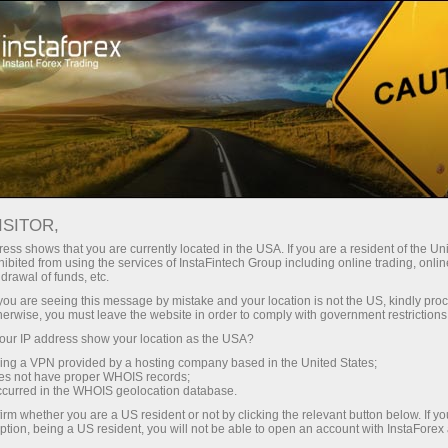
Campanhas
Concursos
Negocie com Inteligência, Ganhe Dispositivos
ISITOR,
ess shows that you are currently located in the USA. If you are a resident of the Uni
Ganhe Dispositivos da
ibited from using the services of InstaFintech Group including online trading, online
drawal of funds, etc.
Apple ou Samsung!
k you are seeing this message by mistake and your location is not the US, kindly pro
herwise, you must leave the website in order to comply with government restrictions
ur IP address show your location as the USA?
iPhone, iPad ou Samsung Galaxy Tab - um
sing a VPN provided by a hosting company based in the United States;
desses dispositivos de alta tecnologia pode ser
oes not have proper WHOIS records;
seu.
occurred in the WHOIS geolocation database.
Participe do nosso sorteio e teste sua sorte!
irm whether you are a US resident or not by clicking the relevant button below. If y
ption, being a US resident, you will not be able to open an account with InstaForex