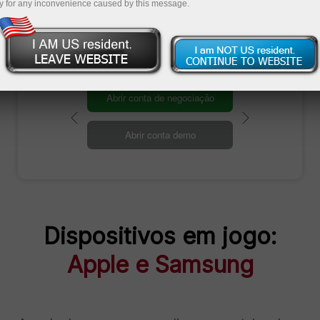
y for any inconvenience caused by this message.
A caminho de conquistar o prêmio
Abrir conta de negociação
Abrir conta demo
Dispositivos em jogo:
Apple e Samsung