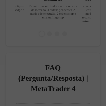
orta todos os tipos
Permite que um trader envie 2 ordens
Ferramentas para g
gociação - hedge e
de mercado, 4 ordens pendentes, 2
editar cores e e
IFO
modos de execução, 2 ordens stop e
modelos predefi
uma trailing stop
recursos desnecess
instrumentos simpli
gráf
FAQ
(Pergunta/Resposta) |
MetaTrader 4