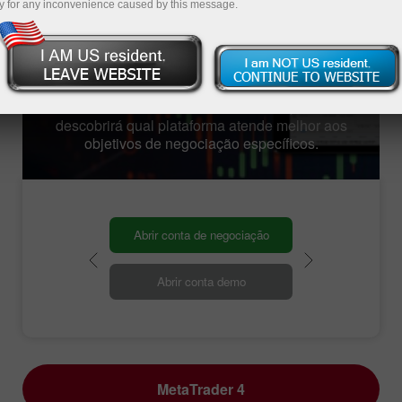
y for any inconvenience caused by this message.
adapte às suas necessidades para negociar
nos mercados financeiros globais. Hoje, a
empresa oferece vários tipos de terminais de
negociação populares. Cada uma dessas
plataformas de negociação visa atender as
necessidades individuais. Abaixo, você
descobrirá qual plataforma atende melhor aos
objetivos de negociação específicos.
Abrir conta de negociação
Abrir conta demo
MetaTrader 4