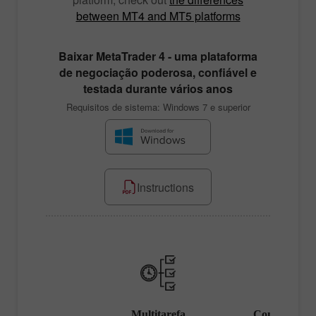
between MT4 and MT5 platforms
Baixar
MetaTrader 4
- uma plataforma
de negociação poderosa, confiável e
testada durante vários anos
Requisitos de sistema: Windows 7 e superior
Instructions
 escolha
Multitarefa
Conjunto de 