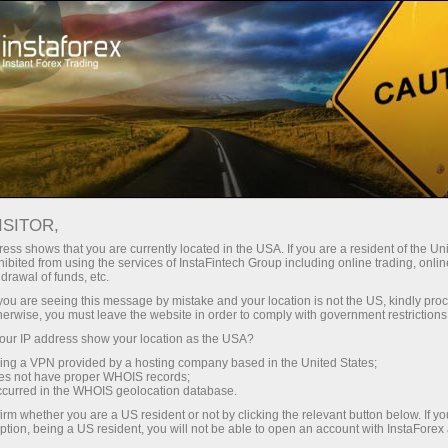
Para Traders
Condições de Negociações
MetaTrader 4
ISITOR,
ess shows that you are currently located in the USA. If you are a resident of the Uni
Download MT4 para
ibited from using the services of InstaFintech Group including online trading, online
drawal of funds, etc.
PC, IOS, Android:
k you are seeing this message by mistake and your location is not the US, kindly pro
herwise, you must leave the website in order to comply with government restrictions
Melhor Terminal de
ur IP address show your location as the USA?
sing a VPN provided by a hosting company based in the United States;
Negociação
oes not have proper WHOIS records;
occurred in the WHOIS geolocation database.
irm whether you are a US resident or not by clicking the relevant button below. If y
Todo cliente da InstaForex é livre para escolher
ption, being a US resident, you will not be able to open an account with InstaForex
uma plataforma de negociação que melhor se