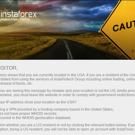
mbukaan akaun segera
Platform dagangan
tuk Pedagang
Untuk Rakan
Untuk Pelabur
Kemp
Baru
Niaga
staFo
ISITOR,
ess shows that you are currently located in the USA. If you are a resident of the Uni
ibited from using the services of InstaFintech Group including online trading, online
drawal of funds, etc.
k you are seeing this message by mistake and your location is not the US, kindly pro
herwise, you must leave the website in order to comply with government restrictions
ur IP address show your location as the USA?
sing a VPN provided by a hosting company based in the United States;
oes not have proper WHOIS records;
occurred in the WHOIS geolocation database.
irm whether you are a US resident or not by clicking the relevant button below. If y
ption, being a US resident, you will not be able to open an account with InstaForex