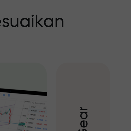
esuaikan
r
a
e