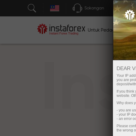
Sokongan
Pe
Un
Untuk Pedagang
In
DEAR V
Your IP addr
you are proh
deposit/with
If you thin
website. Ot
Why does yo
- you are u
- your IP d
- an error 
Please conf
the wrong o