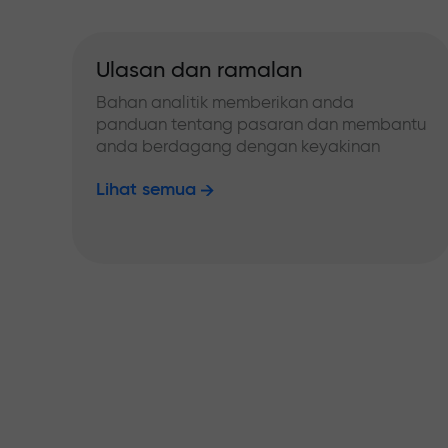
Ulasan dan ramalan
Bahan analitik memberikan anda
panduan tentang pasaran dan membantu
anda berdagang dengan keyakinan
Lihat semua