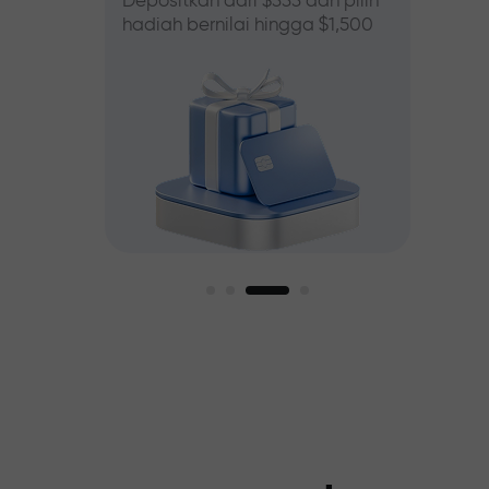
Depositkan dari $333 dan pilih
tingka
,500
hadiah bernilai hingga $1,500
mi
ran