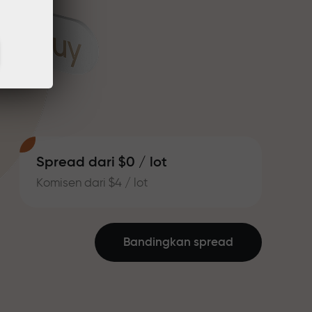
Spread dari $0 / lot
Komisen dari $4 / lot
Bandingkan spread