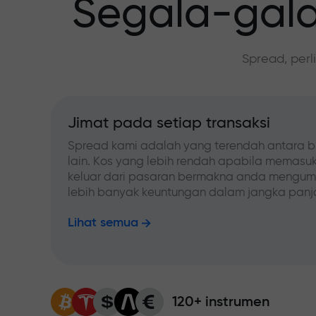
Segala-gal
Spread, per
Jimat pada setiap transaksi
Spread kami adalah yang terendah antara b
lain. Kos yang lebih rendah apabila memasu
keluar dari pasaran bermakna anda mengum
lebih banyak keuntungan dalam jangka panj
Lihat semua
120+ instrumen