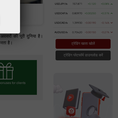
USDJPY.fx
157.871
+0.120
+0.08%
पैसे जमा क
USDCHF.fx
0.80970
+0.00250
+0.31%
USDCAD.fx
1.39930
-0.00190
-0.14%
AUDUSD.fx
0.70420
-0.00150
-0.21%
न अवसरों की पूरी दुनिया है।
करता है।
ट्रेडिंग खाता खोलें
ट्रेडिंग प्लेटफॉर्म डाउनलोड करें
onuses for clients
ा बोनस चुनें