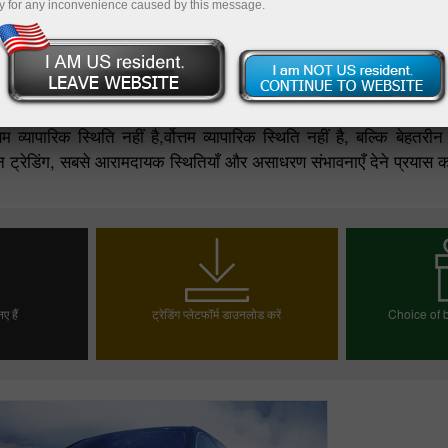
y for any inconvenience caused by this message.
ा खोलें
डेमो खाता खोलें
म व्यापारिक स्थिति नहीं है,र्वोत्तम व्यापारिक स्थिति नहीं है, बल्कि बेहतरी
हतरीन ट्रेडिंग, सबसे आरामदायक स्थितियाँ और असाधरण संभावनाएँ देने प्रयास 
ए हैं
ट्रेडिंग प्लेटफॉर्म डाउनलोड करें
Choice of b
ं
अपन