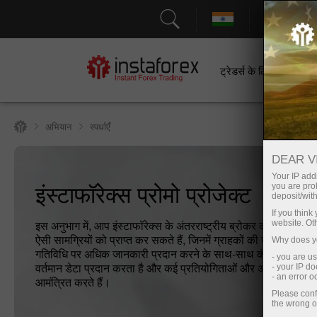
सहायत
ट्रेडर्स के लिए
श
अभियान
स्पर्धाएँ
DEAR V
Your IP addr
इंस्टाफॉरेक्स प्रोमो प्रोजेक्ट
you are proh
deposit/with
If you thin
इस अनुभाग में, आप इंस्टाफॉरेक्स के अंतरराष्ट्रीय ब्रोकर की प्रोमो संबंध
website. Ot
ऐसी सामग्रियों को प्राप्त कर सकते हैं, जिनमें ग्राहकों की रूचि है और वे 
Why does yo
गतिविधि पर अधिक जानकारी प्रदान करने के साथ-साथ कंपनी के प्रोजे
- you are u
वर्तमान डेटा प्रदान करता है और कई प्रतियोगिताओं और अभियानों में भाग
- your IP d
- an error 
आमंत्रित करते हैं।
Please conf
the wrong o