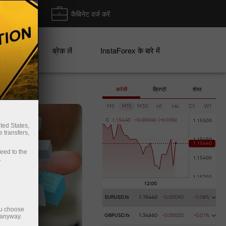
ा/ निकासी
कैबिनेट दर्ज करें
ान
ब्रेक लें
InstaForex के बारे में
करेंसी
क्रिप्टो
शेयर
M5
M15
M30
H1
H4
D1
W1
C
1
.
1
5
4
4
0
+
0
.
0
0
0
6
0
(
+
0
.
0
5
%
)
ted States,
 transfers,
ceed to the
.
EURUSD.fx
1.15440
-0.00090
-0.08%
ou choose
 anyway.
GBPUSD.fx
1.34660
-0.00020
-0.01%