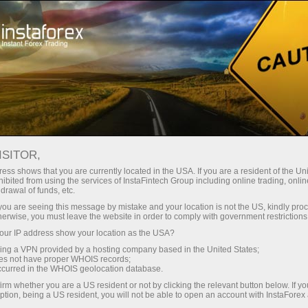
ा
तुरंत खाता खोलना
ट्रेडिंग प्लेटफॉर्म
जम
ुरुआती के लिए
निवेशकों के लिए
भागीदारों के लिए
अभिय
ISITOR,
ess shows that you are currently located in the USA. If you are a resident of the Uni
ibited from using the services of InstaFintech Group including online trading, online
drawal of funds, etc.
k you are seeing this message by mistake and your location is not the US, kindly pro
ी विभिन्न
herwise, you must leave the website in order to comply with government restrictions
इंस्टाफॉरेक्स
ur IP address show your location as the USA?
क्ट का
sing a VPN provided by a hosting company based in the United States;
 लेने के लिए
oes not have proper WHOIS records;
occurred in the WHOIS geolocation database.
irm whether you are a US resident or not by clicking the relevant button below. If y
ption, being a US resident, you will not be able to open an account with InstaForex