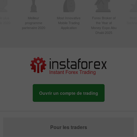
le plus
Meilleur
Most Innovative
Forex Broker of
Best
sie 2020
programme
Mobile Trading
the Year at
Techno
partenaire 2020
Application
Money Expo Abu
Dhabi 2025
Ouvrir un compte de trading
Pour les traders