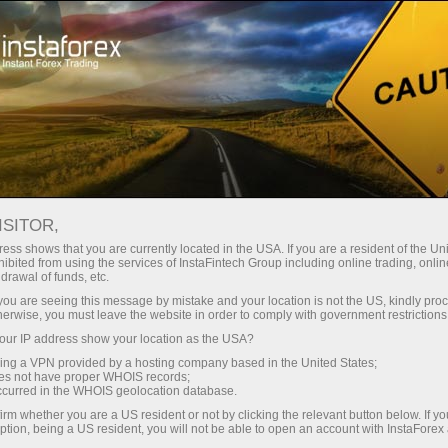
Campagnes
Evénements
ISITOR,
Projets promotionnels
ess shows that you are currently located in the USA. If you are a resident of the Uni
ibited from using the services of InstaFintech Group including online trading, online
de la société
drawal of funds, etc.
k you are seeing this message by mistake and your location is not the US, kindly pro
InstaForex
herwise, you must leave the website in order to comply with government restrictions
ur IP address show your location as the USA?
sing a VPN provided by a hosting company based in the United States;
Dans cette section, vous pouvez voir différents
oes not have proper WHOIS records;
matériaux promo de InstaForex courtier
occurred in the WHOIS geolocation database.
international qui sont d'intérêt pour les clients et
irm whether you are a US resident or not by clicking the relevant button below. If y
fournir plus d'informations sur l'activité
ption, being a US resident, you will not be able to open an account with InstaForex