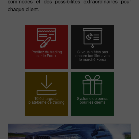
commodes et des possibilités extraordinaires pour
chaque client.
Profitez du trading
Si vous n’êtes pas
sur le Forex
encore familier avec
le marché Forex
Ouvrir un compte
Ouvrir un compte réel
démo
Télécharger la
Système de bonus
plateforme de trading
pour les clients
Choisissez votre
bonus